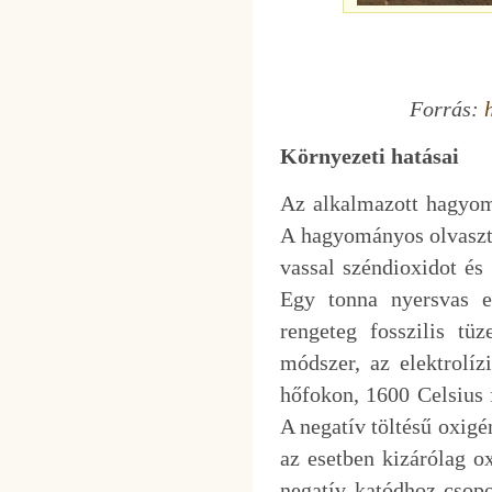
Forrás:
Környezeti hatásai
Az alkalmazott hagyom
A hagyományos olvasztá
vassal széndioxidot és
Egy tonna nyersvas el
rengeteg fosszilis tü
módszer, az elektrolíz
hőfokon, 1600 Celsius 
A negatív töltésű oxigé
az esetben kizárólag o
negatív katódhoz csopo