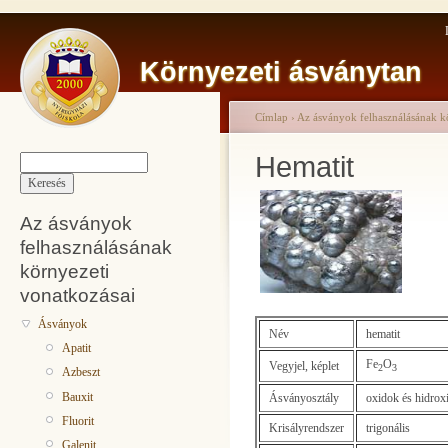
Környezeti ásványtan
Címlap
›
Az ásványok felhasználásának k
Hematit
Az ásványok
felhasználásának
környezeti
vonatkozásai
Ásványok
Név
hematit
Apatit
Fe
O
Vegyjel, képlet
2
3
Azbeszt
Bauxit
Ásványosztály
oxidok és hidrox
Fluorit
Krisályrendszer
trigonális
Galenit