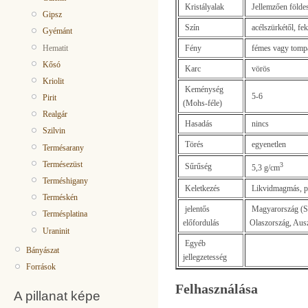
Kristályalak
Jellemzően földes
Gipsz
Szín
acélszürkétől, fek
Gyémánt
Hematit
Fény
fémes vagy tompa
Kősó
Karc
vörös
Kriolit
Keménység
5-6
Pirit
(Mohs-féle)
Realgár
Hasadás
nincs
Szilvin
Törés
egyenetlen
Termésarany
Termésezüst
3
Sűrűség
5,3 g/cm
Terméshigany
Keletkezés
Likvidmagmás, peg
Terméskén
jelentős
Magyarország (Sz
Termésplatina
előfordulás
Olaszország, Ausz
Uraninit
Egyéb
Bányászat
jellegzetesség
Források
Felhasználása
A pillanat képe