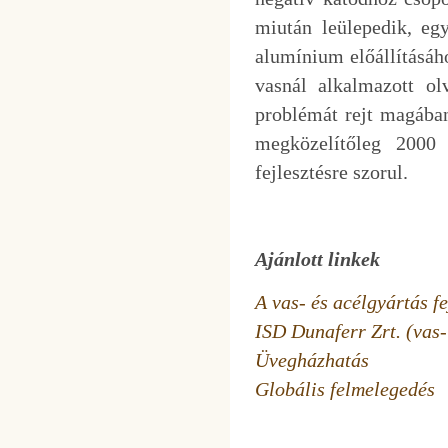
miután leülepedik, eg
alumínium előállításáh
vasnál alkalmazott ol
problémát rejt magában
megközelítőleg 2000 
fejlesztésre szorul.
Ajánlott linkek
A vas- és acélgyártás f
ISD Dunaferr Zrt. (vas-
Üvegházhatás
Globális felmelegedés