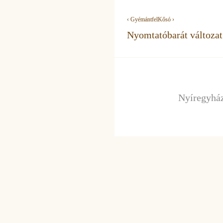
‹ Gyémánt
fel
Kősó ›
Nyomtatóbarát változat
Nyíregyház