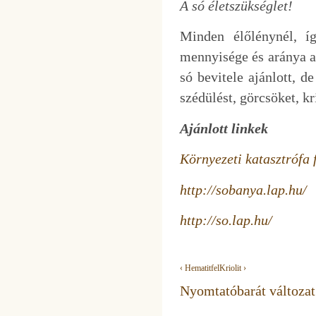
A só életszükséglet!
Minden élőlénynél, í
mennyisége és aránya a
só bevitele ajánlott, d
szédülést, görcsöket, kr
Ajánlott linkek
Környezeti katasztrófa 
http://sobanya.lap.hu/
http://so.lap.hu/
‹ Hematit
fel
Kriolit ›
Nyomtatóbarát változat