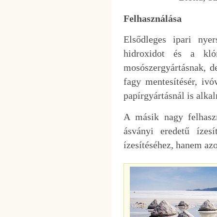
Felhasználása
Elsődleges ipari nyer
hidroxidot és a kló
mosószergyártásnak, de
fagy mentesítésér, ivó
papírgyártásnál is alka
A másik nagy felhaszn
ásványi eredetű ízes
ízesítéséhez, hanem azo