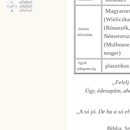
Magyarorsz
(Wieliczka
(Rónaszék,
Jelentős
előfordulás
Németorszá
(Mulhouse)
tenger)
Egyéb
plasztikus 
jellegzetesség
„Felelj
Úgy, édesapám, ahog
„A só jó. De ha a só el
Biblia, S