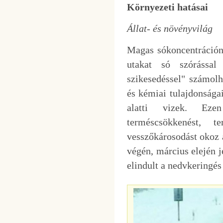
Környezeti hatásai
Állat- és növényvilág
Magas sókoncentrációnál
utakat só szórással 
szikesedéssel" számolh
és kémiai tulajdonsága
alatti vizek. Ezen
terméscsökkenést, t
vesszőkárosodást okoz 
végén, március elején 
elindult a nedvkeringé