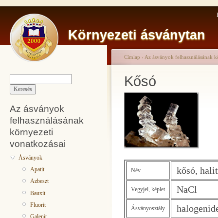
Környezeti ásványtan
Címlap
›
Az ásványok felhasználásának k
Kősó
Az ásványok
felhasználásának
környezeti
vonatkozásai
Ásványok
kősó, halit
Apatit
Név
Azbeszt
NaCl
Vegyjel, képlet
Bauxit
Fluorit
halogenid
Ásványosztály
Galenit