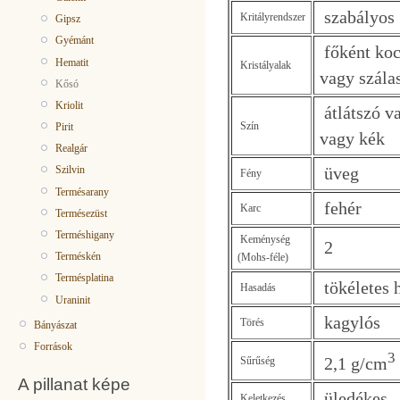
szabályos
Kritályrendszer
Gipsz
Gyémánt
főként koc
Hematit
Kristályalak
vagy szálas
Kősó
Kriolit
átlátszó va
Szín
Pirit
vagy kék
Realgár
üveg
Szilvin
Fény
Termésarany
fehér
Karc
Termésezüst
Terméshigany
Keménység
2
Terméskén
(Mohs-féle)
Termésplatina
tökéletes 
Hasadás
Uraninit
kagylós
Törés
Bányászat
Források
3
2,1 g/cm
Sűrűség
A pillanat képe
üledékes
Keletkezés