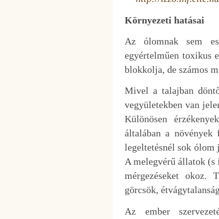
Környezeti hatásai
Az ólomnak sem essz
egyértelműen toxikus 
blokkolja, de számos má
Mivel a talajban döntő
vegyületekben van jele
Különösen érzékenye
általában a növények 
legeltetésnél sok ólom j
A melegvérű állatok (s
mérgezéseket okoz. T
görcsök, étvágytalansá
Az ember szervezeté