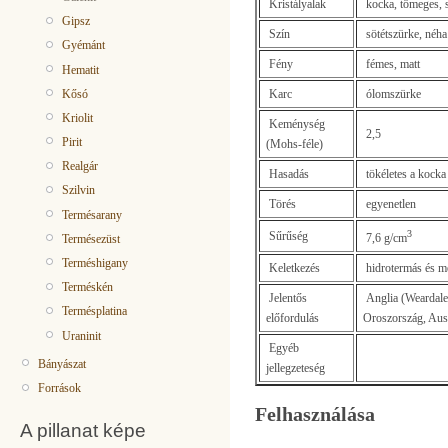
Kristályalak
kocka, tömeges, 
Gipsz
Szín
sötétszürke, néha 
Gyémánt
Fény
fémes, matt
Hematit
Karc
ólomszürke
Kősó
Kriolit
Keménység
2,5
Pirit
(Mohs-féle)
Realgár
Hasadás
tökéletes a kocka 
Szilvin
Törés
egyenetlen
Termésarany
3
Sűrűség
7,6 g/cm
Termésezüst
Terméshigany
Keletkezés
hidrotermás és m
Terméskén
Jelentős
Anglia (Weardale
Termésplatina
előfordulás
Oroszország, Aus
Uraninit
Egyéb
Bányászat
jellegzeteség
Források
Felhasználása
A pillanat képe