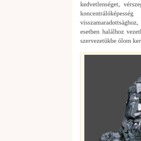
kedvetlenséget, vérsz
koncentrálóképess
visszamaradottsághoz,
esetben halálhoz vezet
szervezetükbe ólom ker