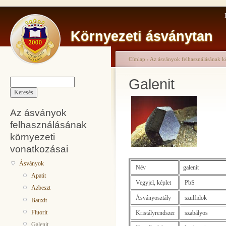
Környezeti ásványtan
Címlap
›
Az ásványok felhasználásának k
Galenit
Az ásványok
felhasználásának
környezeti
vonatkozásai
Ásványok
Név
galenit
Apatit
Vegyjel, képlet
PbS
Azbeszt
Ásványosztály
szulfidok
Bauxit
Fluorit
Kristályrendszer
szabályos
Galenit