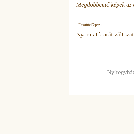
Megdöbbentő képek az e
‹ Fluorit
fel
Gipsz ›
Nyomtatóbarát változat
Nyíregyház