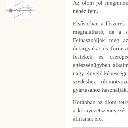
Az ólom jól megmunkálh
nehéz fém.
Elsősorban a lőszerek 
megtalálható, de a s
Felhasználják még az 
óntárgyakat és forras
festékek és cserépe
egészségügyben alkalm
nagy elnyelő képessége 
szedéshez ólomötvöz
gyártásához használják.
Korábban az ólom-tetra
a környezetszennyezés
állítanak elő.