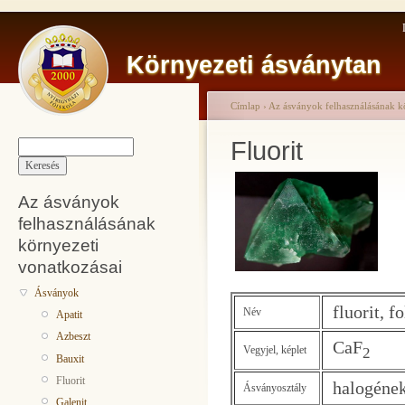
Környezeti ásványtan
Címlap
›
Az ásványok felhasználásának k
Fluorit
Az ásványok
felhasználásának
környezeti
vonatkozásai
Ásványok
fluorit, f
Név
Apatit
Azbeszt
CaF
Vegyjel, képlet
2
Bauxit
Fluorit
halogéne
Ásványosztály
Galenit