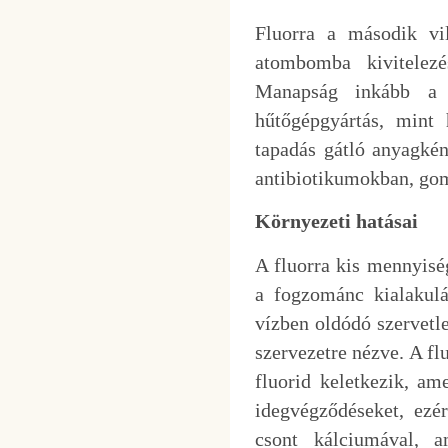
Fluorra a második vi
atombomba kivitelezé
Manapság inkább a n
hűtőgépgyártás, mint 
tapadás gátló anyagkén
antibiotikumokban, gom
Környezeti hatásai
A fluorra kis mennyis
a fogzománc kialakulá
vízben oldódó szervetl
szervezetre nézve. A fl
fluorid keletkezik, am
idegvégződéseket, ezé
csont kálciumával, 