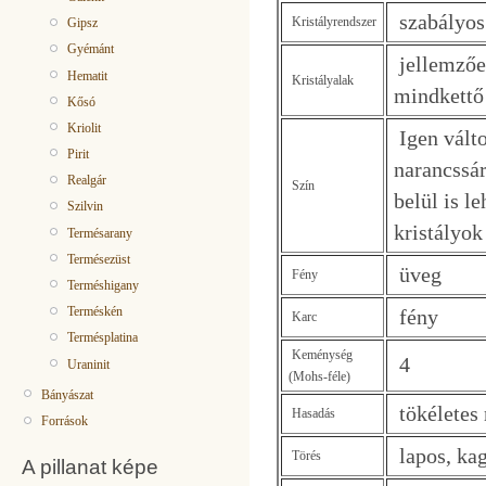
szabályos
Kristályrendszer
Gipsz
Gyémánt
jellemzően
Hematit
Kristályalak
mindkettő
Kősó
Kriolit
Igen válto
Pirit
narancssár
Realgár
Szín
belül is l
Szilvin
kristályok
Termésarany
Termésezüst
üveg
Fény
Terméshigany
Terméskén
fény
Karc
Termésplatina
Keménység
4
Uraninit
(Mohs-féle)
Bányászat
tökéletes 
Hasadás
Források
lapos, ka
Törés
A pillanat képe