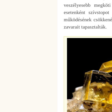
veszélyesebb megköti
esetenként szívstopo
működésének csökkenés
zavarait tapasztalták.