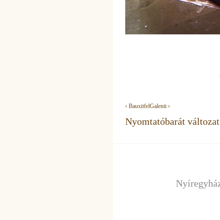
‹ Bauxit
fel
Galenit ›
Nyomtatóbarát változat
Nyíregyház