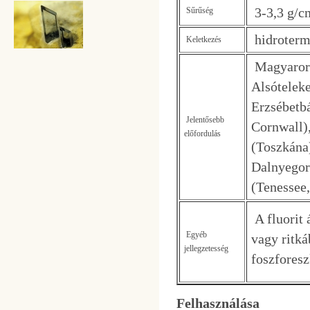
3-3,3 g/c
Sűrűség
hidroterm
Keletkezés
Magyarors
Alsótelek
Erzsébetbá
Jelentősebb
Cornwall)
előfordulás
(Toszkána
Dalnyegor
(Tenessee,
A fluorit 
Egyéb
vagy ritká
jellegzetesség
foszforesz
Felhasználása