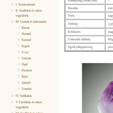
Keménység (Mohs-féle)
7
I. Terméselemek
Hasadás
ninc
II. Szulfidok és rokon
vegyületek
Törés
kagy
III. Oxidok és hidroxidok
Sűrűség
2,65
Bauxit
Keletkezés
magm
Hematit
Fontosabb lelőhely
Magy
Korund
Kuprit
Egyéb jellegzetesség
piro
Kvarc
Limonit
Opál
Piroluzit
Rutil
Spinell
Uraninit
IV. Szilikátok
V. Foszfátok és rokon
vegyületek