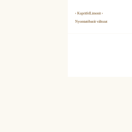
‹ Kuprit
fel
Limonit ›
Nyomtatóbarát változat