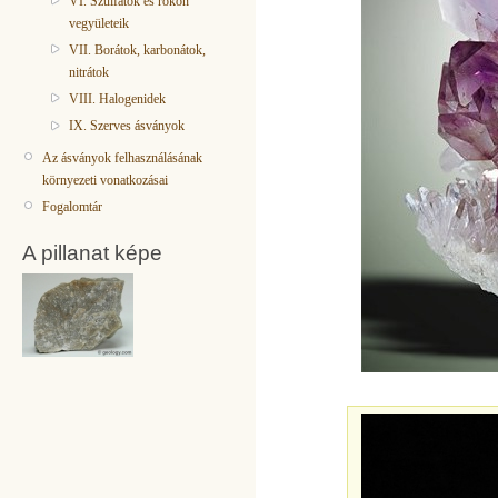
VI. Szulfátok és rokon
vegyületeik
VII. Borátok, karbonátok,
nitrátok
VIII. Halogenidek
IX. Szerves ásványok
Az ásványok felhasználásának
környezeti vonatkozásai
Fogalomtár
A pillanat képe