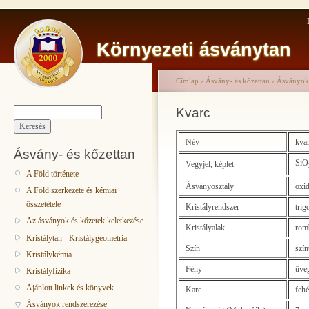
Környezeti ásványtan
Címlap
›
Ásvány- és kőzettan
›
Ásványok 
Kvarc
Név
kva
Ásvány- és kőzettan
SiO
Vegyjel, képlet
A Föld története
Ásványosztály
oxid
A Föld szerkezete és kémiai
összetétele
Kristályrendszer
trig
Az ásványok és kőzetek keletkezése
Kristályalak
romb
Kristálytan - Kristálygeometria
Szín
színt
Kristálykémia
Fény
üveg
Kristályfizika
Ajánlott linkek és könyvek
Karc
fehé
Ásványok rendszerezése