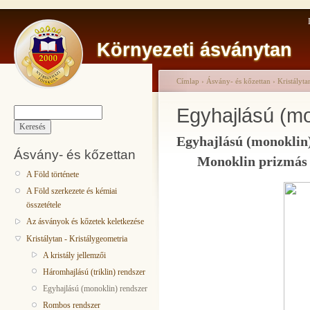
Környezeti ásványtan
Címlap
›
Ásvány- és kőzettan
›
Kristályta
Egyhajlású (mo
Egyhajlású (monoklin
Ásvány- és kőzettan
Monoklin prizmás 
A Föld története
A Föld szerkezete és kémiai
összetétele
Az ásványok és kőzetek keletkezése
Kristálytan - Kristálygeometria
A kristály jellemzői
Háromhajlású (triklin) rendszer
Egyhajlású (monoklin) rendszer
Rombos rendszer