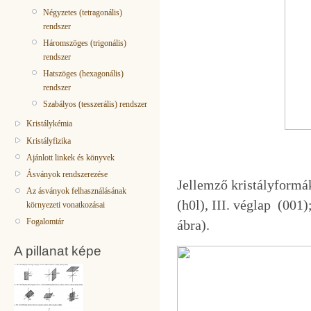
Négyzetes (tetragonális)
rendszer
Háromszöges (trigonális)
rendszer
Hatszöges (hexagonális)
rendszer
Szabályos (tesszerális) rendszer
Kristálykémia
Kristályfizika
Ajánlott linkek és könyvek
Ásványok rendszerezése
Jellemző kristályformák
Az ásványok felhasználásának
(h0l), III. véglap (001); 
környezeti vonatkozásai
Fogalomtár
ábra).
A pillanat képe