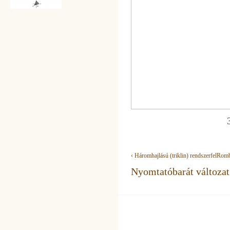
30
‹ Háromhajlású (triklin) rendszer
fel
Romb
Nyomtatóbarát változat