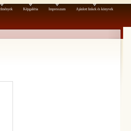
elmények
Képgaléria
Impresszum
Ajánlott linkek és könyvek