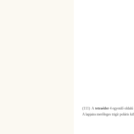
(111) A
tetraéder
4 egyenlő oldalú 
A lapjaira merőleges trigír poláris ki