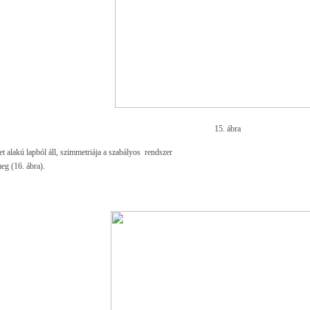
15. ábra
t alakú lapból áll, szimmetriája a szabályos rendszer
eg (16. ábra).