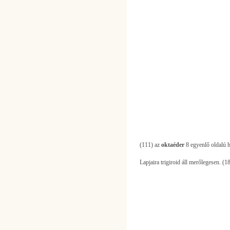
(111) az
oktaéder
8 egyenlő oldalú h
Lapjaira trigiroid áll merőlegesen. (18