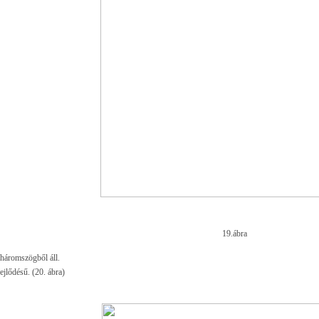
19.ábra
háromszögből áll.
fejlődésű. (20. ábra)