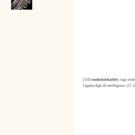
(110)
rombdodekaéder
, vagy romb
Lapjaira digír áll merőlegesen. (17. á