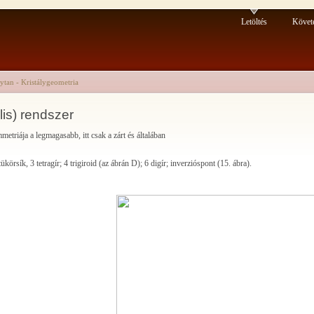
Letöltés
Követ
lytan - Kristálygeometria
is) rendszer
metriája a legmagasabb, itt csak a zárt és általában
ükörsík, 3 tetragír; 4 trigiroid (az ábrán D); 6 digír; inverzióspont (15. ábra).