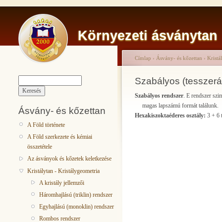
Környezeti ásványtan
Címlap
›
Ásvány- és kőzettan
›
Kristá
Szabályos (tesszerál
Szabályos rendszer
. E rendszer szim
magas lapszámú formát találunk.
Ásvány- és kőzettan
Hexakiszoktaéderes osztály:
3 + 6 t
A Föld története
A Föld szerkezete és kémiai
összetétele
Az ásványok és kőzetek keletkezése
Kristálytan - Kristálygeometria
A kristály jellemzői
Háromhajlású (triklin) rendszer
Egyhajlású (monoklin) rendszer
Rombos rendszer