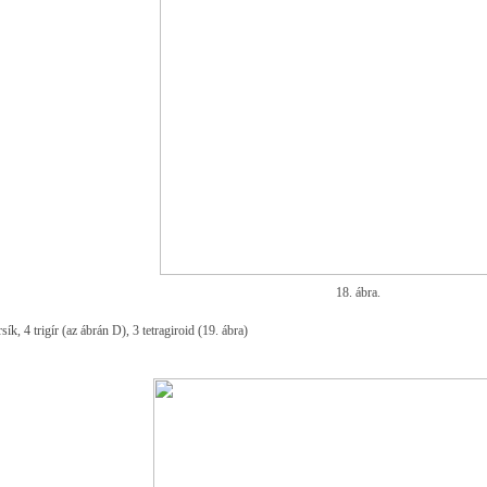
18. ábra.
sík, 4 trigír (az ábrán D), 3 tetragiroid (19. ábra)