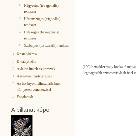
Négyzetes (tetragonális)
rendszer
Háromszöges (trigonális)
rendszer
Hatszöges (hexagonális)
rendszer
Szabályos (tesszerális) rendszer
Kristálykémia
Kristályfizika
(100)
hexaéder
vagy kocka, 6 négyze
Ajánlott linkek és könyvek
legmagasabb szimmetriájának felel m
Ásványok rendszerezése
Az ásványok felhasználásának
környezeti vonatkozásai
Fogalomtár
A pillanat képe