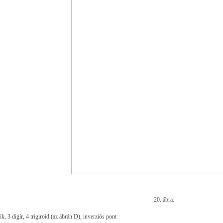
20. ábra.
ík, 3 digír, 4 trigiroid (az ábrán D), inverziós pont