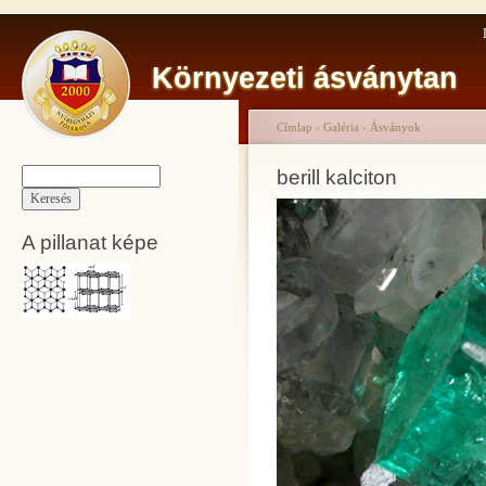
Környezeti ásványtan
Címlap
›
Galéria
›
Ásványok
berill kalciton
A pillanat képe