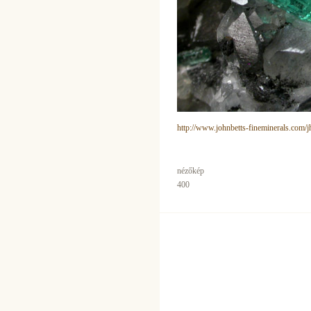
http://www.johnbetts-fineminerals.com/
nézőkép
400