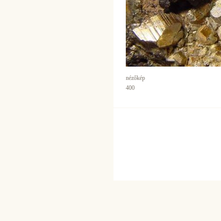
nézőkép
400