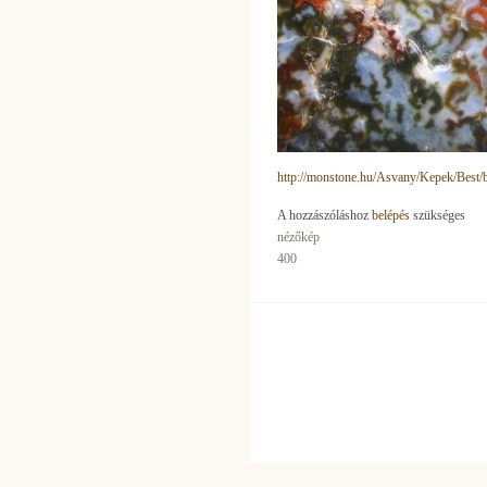
http://monstone.hu/Asvany/Kepek/Best/b
A hozzászóláshoz
belépés
szükséges
nézőkép
400