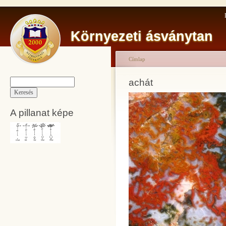
Környezeti ásványtan
Címlap
achát
A pillanat képe