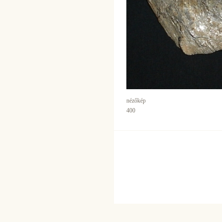
nézőkép
400