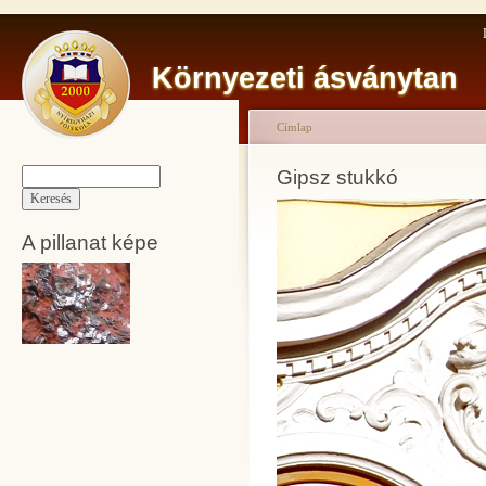
Környezeti ásványtan
Címlap
Gipsz stukkó
A pillanat képe