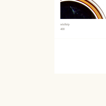
nézőkép
400