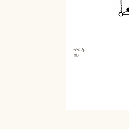
nézőkép
400