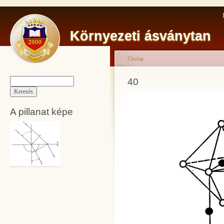
Környezeti ásványtan
Címlap
40
A pillanat képe