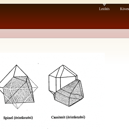
Letöltés
Követ