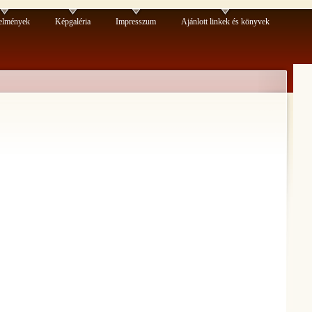
elmények
Képgaléria
Impresszum
Ajánlott linkek és könyvek