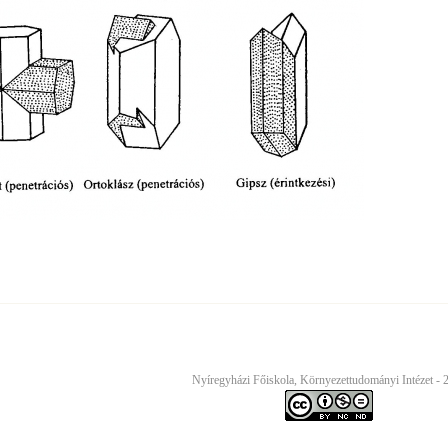
Nyíregyházi Főiskola, Környezettudományi Intézet - 