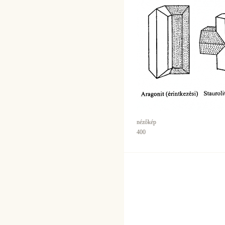
nézőkép
400