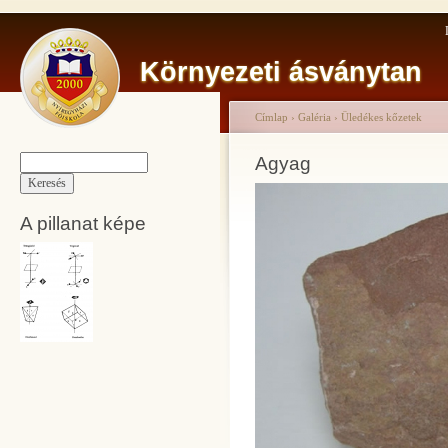
Környezeti ásványtan
Címlap
›
Galéria
›
Üledékes kőzetek
Agyag
A pillanat képe