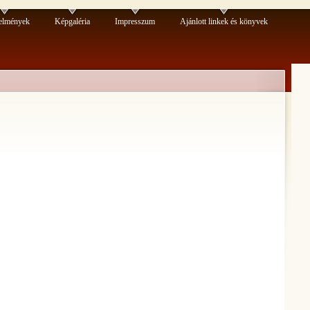
elmények
Képgaléria
Impresszum
Ajánlott linkek és könyvek