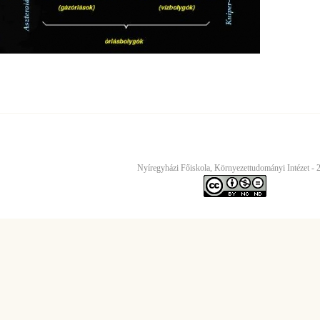
Nyíregyházi Főiskola, Környezettudományi Intézet - 