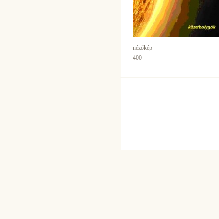
nézőkép
400