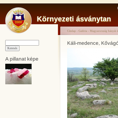
Környezeti ásványtan
Címlap
›
Galéria
›
Magyarország bányái és
Káli-medence, Kővág
A pillanat képe