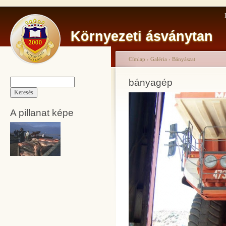
Környezeti ásványtan
Címlap
›
Galéria
›
Bányászat
bányagép
A pillanat képe