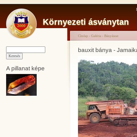
Környezeti ásványtan
Címlap
›
Galéria
›
Bányászat
bauxit bánya - Jamaik
A pillanat képe